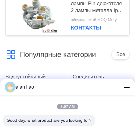
лампы Pin держателя
2 лампы металла Ip67
Ip68 300v E27
обсуждаемый MOQ:Могущий быть предметом переговоров
КОНТАКТЫ
Популярные категории
Все
Водоустойчивый
Соединитель
круговой
низшего напряжения
alan liao
соединитель
водоустойчивый
3:07 AM
Водоустойчивый
Держатель лампы
соединитель
Э27
Good day, what product are you looking for?
данных