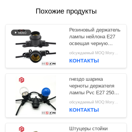
Похожие продукты
Резиновый держатель
лампы нейлона E27
освещая черную
пластиковую
обсуждаемый MOQ:Могущий быть предметом переговоров
электророзетку
КОНТАКТЫ
основания лампы
гнездо шарика
черноты держателя
лампы Pvc E27 250W
250V феноловое
обсуждаемый MOQ:Могущий быть предметом переговоров
низкопробное
КОНТАКТЫ
Штуцеры стойки