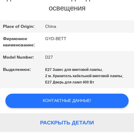
освещения
ПРОВЕРКА
КАЧЕСТВА
Place of Origin:
China
Фирменное
GYD-BETT
КАРТА
наименование:
САЙТА
Model Number:
D27
Выделенное:
,
E27 Завес для винтовой лампы
,
2 м. Хранитель кабельной винтовой лампы
PRIVACY
E27 Дверь для ламп 400 Вт
POLICY
КОНТАКТНЫЕ ДАННЫЕ!
РАСКРЫТЬ ДЕТАЛИ