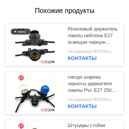
Похожие продукты
Резиновый держатель
лампы нейлона E27
освещая черную
пластиковую
обсуждаемый MOQ:Могущий быть предметом переговоров
электророзетку
КОНТАКТЫ
основания лампы
гнездо шарика
черноты держателя
лампы Pvc E27 250W
250V феноловое
обсуждаемый MOQ:Могущий быть предметом переговоров
низкопробное
КОНТАКТЫ
Штуцеры стойки