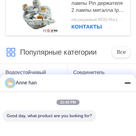
лампы Pin держателя
2 лампы металла Ip67
Ip68 300v E27
обсуждаемый MOQ:Могущий быть предметом переговоров
КОНТАКТЫ
Популярные категории
Все
Водоустойчивый
Соединитель
круговой
низшего напряжения
Anne han
соединитель
водоустойчивый
11:42 PM
Водоустойчивый
Держатель лампы
соединитель
Э27
Good day, what product are you looking for?
данных