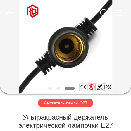
Shenzhen
Bett
Electronic
Co.,
Ltd..
All
Rights
Reserved.
ДОМ
ПРОДУКТЫ
О
НАС
ПУТЕШЕСТВИЕ
ФАБРИКИ
Держатель лампы Э27
Ультракрасный держатель
ПРОВЕРКА
электрической лампочки E27