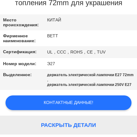
КАЧЕСТВА
топления 72mm для украшения
КАРТА
Место
КИТАЙ
происхождения:
САЙТА
Фирменное
BETT
наименование:
PRIVACY
Сертификация:
UL，CCC，ROHS，CE，TUV
POLICY
Номер модели:
Э27
Выделенное:
держатель электрической лампочки E27 72mm
,
держатель электрической лампочки 250V E27
КОНТАКТНЫЕ ДАННЫЕ!
РАСКРЫТЬ ДЕТАЛИ