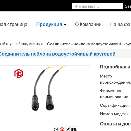
Sea
ная страница
Продукция
О Компании
Наша фа
Соединитель нейлона водоустойчивый кру
ый круговой соединитель
Соединитель нейлона водоустойчивый круговой
Подробная и
Место
происхождения
Фирменное
наименование:
Сертификация:
Номер модели:
Оплата и дос