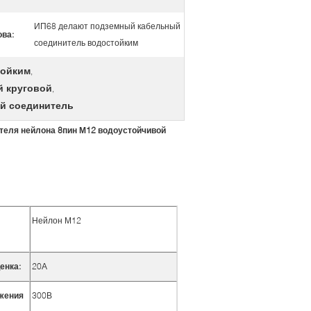
ИП68 делают подземный кабельный
ва:
соединитель водостойким
тойким
,
й круговой
,
й соединитель
ителя нейлона 8пин М12 водоустойчивой
Нейлон М12
енка:
20А
жения
300В