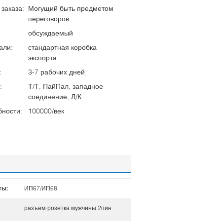
заказа:
Могущий быть предметом
переговоров
обсуждаемый
али:
стандартная коробка
экспорта
:
3-7 рабочих дней
:
Т/Т, ПайПал, западное
соединение, Л/К
бности:
100000/век
ты:
ИП67/ИП68
разъем-розетка мужчины 2пин