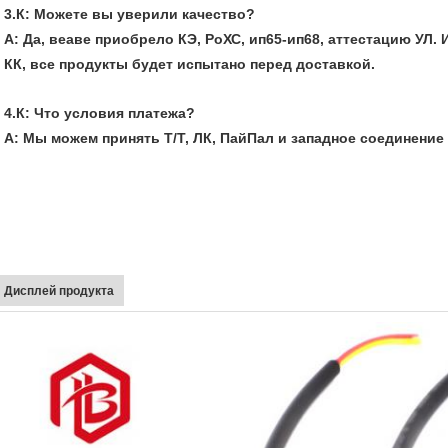
3.К: Можете вы уверили качество?
А: Да, веаве приобрело КЭ, РоХС, ип65-ип68, аттестацию УЛ.
КК, все продукты будет испытано перед доставкой.
4.К: Что условия платежа?
А: Мы можем принять Т/Т, ЛК, ПайПал и западное соединение
Дисплей продукта