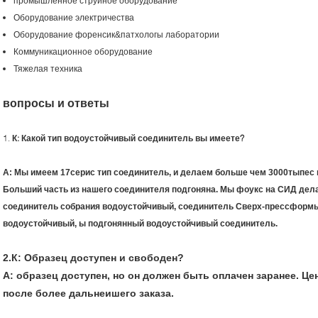
промышленное струйное оборудование
Оборудование электричества
Оборудование форенсик&патхологы лаборатории
Коммуникационное оборудование
Тяжелая техника
вопросы и ответы
1.
К: Какой тип водоустойчивый соединитель вы имеете?
А: Мы имеем 17серис тип соединитель, и делаем больше чем 3000тыпес
Больший часть из нашего соединителя подгоняна. Мы фоукс на СИД дел
соединитель собрания водоустойчивый, соединитель Сверх-прессформы
водоустойчивый, ы подгонянный водоустойчивый соединитель.
2.К: Образец доступен и свободен?
А: образец доступен, но он должен быть оплачен заранее. Ц
после более дальнеишего заказа.