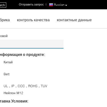
Отправить запрос
|
Russian
rch
брика
контроль качества
контактные данные
говой
нформация о продукте:
Китай
:
Bett
UL，IP，CCC，ROHS，TUV
Нейлон М12
тавка Условия: