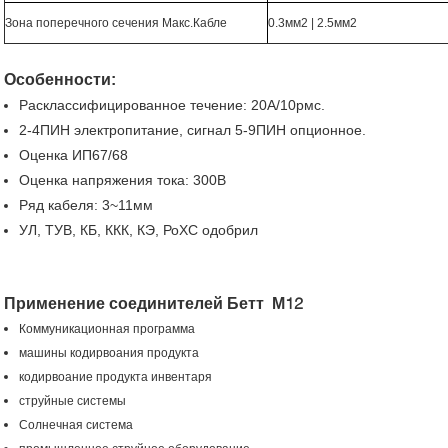
Зона поперечного сечения Макс.Кабле
0.3мм2 | 2.5мм2
Особенности:
Расклассифицированное течение: 20А/10рмс.
2-4ПИН электропитание, сигнал 5-9ПИН опционное.
Оценка ИП67/68
Оценка напряжения тока: 300В
Ряд кабеля: 3~11мм
УЛ, ТУВ, КБ, ККК, КЭ, РоХС одобрил
Применение соединителей Бетт М12
Коммуникационная программа
машины кодирвоания продукта
кодирвоание продукта инвентаря
струйные системы
Солнечная система