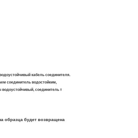
 водоустойчивый кабель соединителя.
аем соединитель водостойким,
 водоустойчивый, соединитель т
ена образца будет возвращена