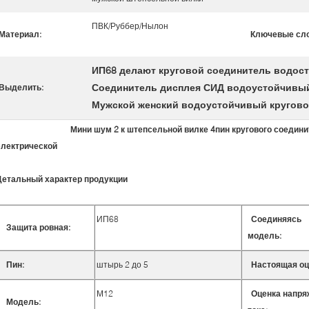
ПВК/Руббер/Нылон
Материал:
Ключевые сло
ИП68 делают круговой соединитель водос
Соединитель дисплея СИД водоустойчивы
Выделить:
Мужской женский водоустойчивый кругово
Мини шум 2 к штепсельной вилке 4пин кругового соедин
электрической
Детальный характер продукции
ИП68
Соединяясь
Защита ровная:
модель:
Пин:
штырь 2 до 5
Настоящая оц
М12
Оценка напря
Модель: