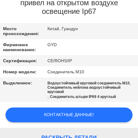
КАЧЕСТВА
привел на открытом воздухе
освещение Ip67
КАРТА
Место
Китай, Гуандун
САЙТА
происхождения:
Фирменное
GYD
PRIVACY
наименование:
POLICY
Сертификация:
CE/ROHS/IP
Номер модели:
Соединитель M10
Выделенное:
,
Водоустойчивый круговой соединитель M10
Соединитель нейлона водоустойчивый
круговой
,
Соединитель штыря IP69 4 круглый
КОНТАКТНЫЕ ДАННЫЕ!
РАСКРЫТЬ ДЕТАЛИ