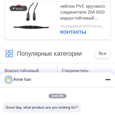
нейлон PVC кругового
соединителя 20A M10
водоустойчивый
мужской женский
обсуждаемый MOQ:могущий быть предметом переговоров
резиновый
КОНТАКТЫ
Популярные категории
Все
Водоустойчивый
Соединитель
круговой
низшего напряжения
Anne han
соединитель
водоустойчивый
4:45 PM
Водоустойчивый
Держатель лампы
соединитель
Э27
Good day, what product are you looking for?
данных