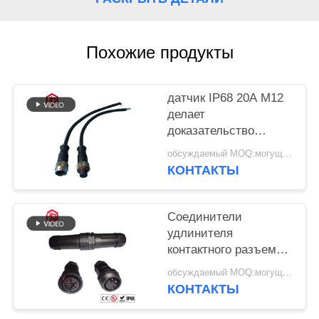
Похожие продукты
датчик IP68 20A M12
делает
доказательство
водостойким пыли
обсуждаемый MOQ:могущий быть предметом переговоров
кругового
КОНТАКТЫ
соединителя
Соединители
удлинителя
контактного разъема
IP69 M23 12
обсуждаемый MOQ:могущий быть предметом переговоров
водоустойчивые
КОНТАКТЫ