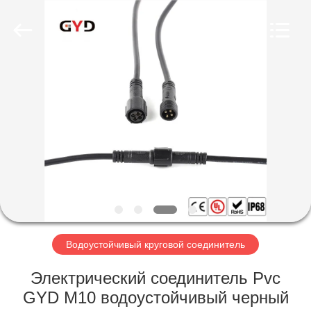
Shenzhen
Bett
Electronic
Co.,
Ltd..
All
Rights
Reserved.
ДОМ
ПРОДУКТЫ
О
НАС
ПУТЕШЕСТВИЕ
ФАБРИКИ
Водоустойчивый круговой соединитель
Электрический соединитель Pvc
ПРОВЕРКА
GYD M10 водоустойчивый черный