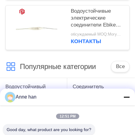
Водоустойчивые
электрические
соединители Ebike
кабельного
обсуждаемый MOQ:Могущий быть предметом переговоров
соединителя низшего
КОНТАКТЫ
напряжения M6
Популярные категории
Все
Водоустойчивый
Соединитель
круговой
низшего напряжения
Anne han
соединитель
водоустойчивый
12:51 PM
Водоустойчивый
Держатель лампы
соединитель
Э27
Good day, what product are you looking for?
данных