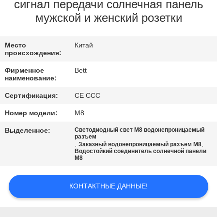
КАЧЕСТВА
сигнал передачи солнечная панель
мужской и женский розетки
КАРТА
Место
Китай
САЙТА
происхождения:
Фирменное
Bett
PRIVACY
наименование:
POLICY
Сертификация:
CE CCC
Номер модели:
М8
Выделенное:
Светодиодный свет M8 водонепроницаемый
разъем
,
,
Заказный водонепроницаемый разъем M8
Водостойкий соединитель солнечной панели
M8
КОНТАКТНЫЕ ДАННЫЕ!