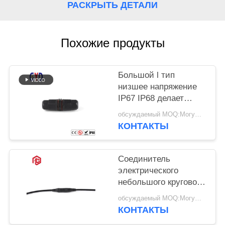
РАСКРЫТЬ ДЕТАЛИ
Похожие продукты
Большой l тип
низшее напряжение
IP67 IP68 делает
соединитель
обсуждаемый MOQ:Могущий быть предметом переговоров
водостойким 2 Pin 3 4
КОНТАКТЫ
Соединитель
электрического
небольшого кругового
низшего напряжения
обсуждаемый MOQ:Могущий быть предметом переговоров
M6 водоустойчивый
КОНТАКТЫ