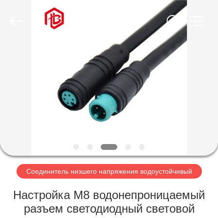
Shenzhen
Bett
Electronic
Co.,
Ltd..
All
Rights
Reserved.
ДОМ
ПРОДУКТЫ
О
НАС
ПУТЕШЕСТВИЕ
ФАБРИКИ
Соединитель низшего напряжения водоустойчивый
Настройка M8 водонепроницаемый
ПРОВЕРКА
разъем светодиодный световой