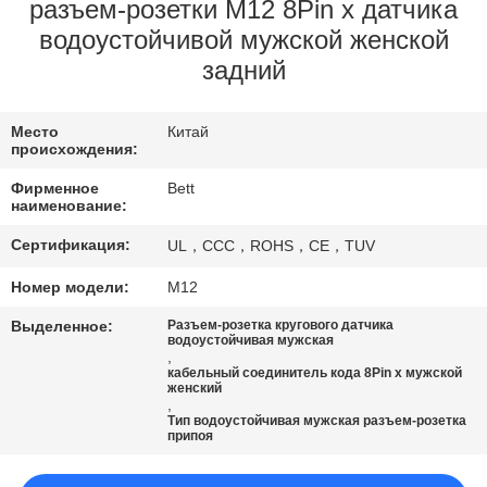
КАЧЕСТВА
разъем-розетки M12 8Pin x датчика
водоустойчивой мужской женской
задний
КАРТА
САЙТА
Место
Китай
происхождения:
PRIVACY
Фирменное
Bett
наименование:
POLICY
Сертификация:
UL，CCC，ROHS，CE，TUV
Номер модели:
M12
Выделенное:
Разъем-розетка кругового датчика
водоустойчивая мужская
,
кабельный соединитель кода 8Pin x мужской
женский
,
Тип водоустойчивая мужская разъем-розетка
припоя