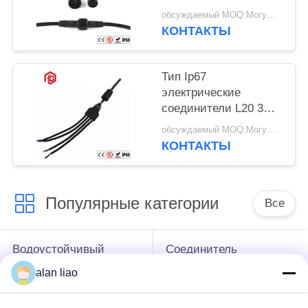
напряжения
обсуждаемый MOQ:Могущий быть предметом переговоров
КОНТАКТЫ
Тип Ip67
электрические
соединители L20 3
путей t мужские и
обсуждаемый MOQ:Могущий быть предметом переговоров
женские
КОНТАКТЫ
Популярные категории
Все
Водоустойчивый
Соединитель
круговой
низшего напряжения
alan liao
соединитель
водоустойчивый