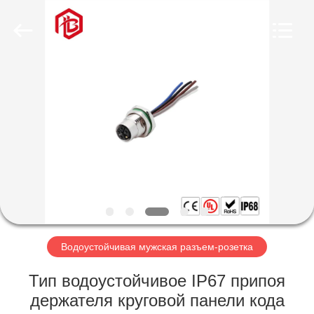
Shenzhen
Bett
Electronic
Co.,
Ltd..
All
Rights
Reserved.
ДОМ
ПРОДУКТЫ
О
НАС
ПУТЕШЕСТВИЕ
ФАБРИКИ
Водоустойчивая мужская разъем-розетка
Тип водоустойчивое IP67 припоя
ПРОВЕРКА
держателя круговой панели кода