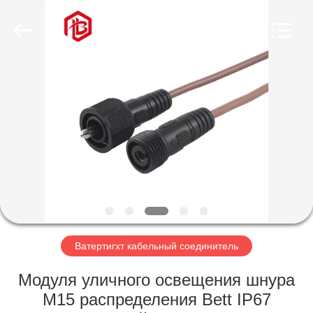
Shenzhen
Bett
Electronic
Co.,
Ltd..
All
Rights
Reserved.
ДОМ
ПРОДУКТЫ
О
НАС
ПУТЕШЕСТВИЕ
ФАБРИКИ
Ватертигхт кабельный соединитель
Модуля уличного освещения шнура
ПРОВЕРКА
M15 распределения Bett IP67