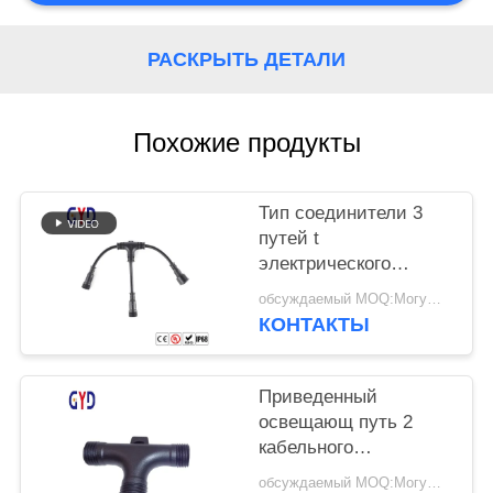
РАСКРЫТЬ ДЕТАЛИ
Похожие продукты
Тип соединители 3
путей t
электрического
провода Watertight
обсуждаемый MOQ:Могущий быть предметом переговоров
кабельного
КОНТАКТЫ
соединителя Splitter
пластиковые
Приведенный
освещающ путь 2
кабельного
соединителя 3 винта
обсуждаемый MOQ:Могущий быть предметом переговоров