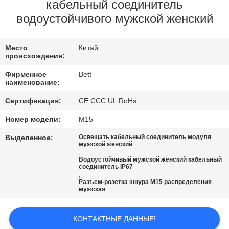
КАЧЕСТВА
кабельный соединитель
водоустойчивого мужской женский
КАРТА
Место
Китай
САЙТА
происхождения:
Фирменное
Bett
PRIVACY
наименование:
POLICY
Сертификация:
CE CCC UL RoHs
Номер модели:
M15
Выделенное:
Освещать кабельный соединитель модуля
мужской женский
,
Водоустойчивый мужской женский кабельный
соединитель IP67
,
Разъем-розетка шнура M15 распределения
мужская
КОНТАКТНЫЕ ДАННЫЕ!