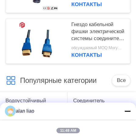
Watertight 3 тип 4 Pin t
КОНТАКТЫ
Гнездо кабельной
фишки электрической
системы соединителя
IP68 XT60 поручая
обсуждаемый MOQ:Могущий быть предметом переговоров
Watertight
КОНТАКТЫ
Популярные категории
Все
Водоустойчивый
Соединитель
круговой
низшего напряжения
alan liao
соединитель
водоустойчивый
11:48 AM
Водоустойчивый