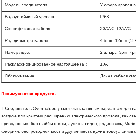
Модель соединителя:
Y сформировал в
Водоустойчивый уровень:
IP68
Спецификация кабеля:
20AWG-12AWG
Ряд диаметра кабеля:
4.5mm-12mm (1
Номер ядра:
2 штырь, 3pin, 4pi
Расклассифицированное настоящее (a):
10A
Обслуживание
Длина кабеля смо
Преимущества продукта:
Соединитель Overmolded y смог быть славным вариантом для ва
1.
воздухе или крытому расширению электрического провода, как св
приведенные, бар шайбы стены, аудио и видео, радиосвязь, Mari
фабрики, беспроводной мост и другие места нужна водоустойчив