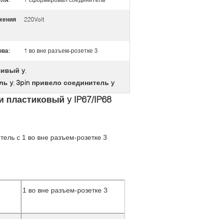
жения
220Volt
ва:
1 во вне разъем-розетке 3
чивый y
,
ль y
3pin привело соединитель y
,
и пластиковый y IP67/IP68
ель с 1 во вне разъем-розетке 3
1 во вне разъем-розетке 3