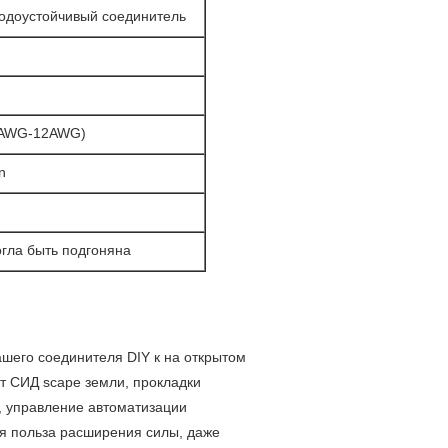
одоустойчивый соединитель
8AWG-12AWG)
n
гла быть подгоняна
шего соединителя DIY к на открытом
ет СИД scape земли, прокладки
n, управление автоматизации
ая польза расширения силы, даже