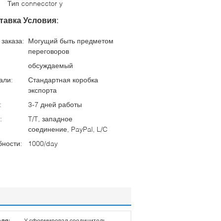
Тип connecctor y
тавка Условия:
заказа:
Могущий быть предметом
переговоров
обсуждаемый
али:
Стандартная коробка
экспорта
:
3-7 дней работы
:
T/T, западное
соединение, PayPal, L/C
бности:
1000/day
еля:
Y сформировал соединитель