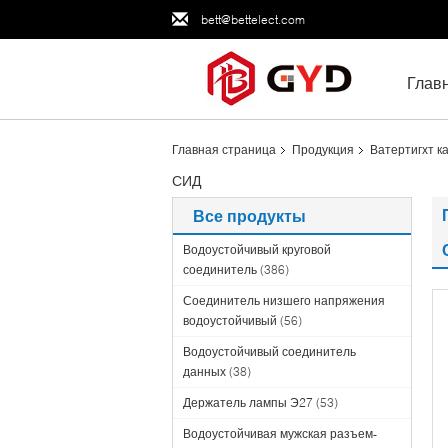
bett@bettelect.com
Глав
Главная страница
Продукция
Ватертигхт к
СИД
Все продукты
Водоустойчивый круговой
соединитель
(386)
Соединитель низшего напряжения
водоустойчивый
(56)
Водоустойчивый соединитель
данных
(38)
Держатель лампы Э27
(53)
Водоустойчивая мужская разъем-