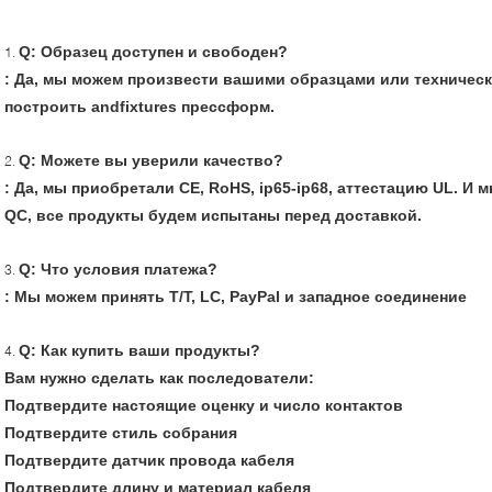
Q: Образец доступен и свободен?
1.
:
Да, мы можем произвести вашими образцами или техничес
построить andfixtures прессформ.
Q: Можете вы уверили качество?
2.
: Да, мы приобретали CE, RoHS, ip65-ip68, аттестацию UL. И
QC, все продукты будем испытаны перед доставкой.
Q: Что условия платежа?
3.
: Мы можем принять T/T, LC, PayPal и западное соединение
Q: Как купить ваши продукты?
4.
Вам нужно сделать как последователи:
Подтвердите настоящие оценку и число контактов
Подтвердите стиль собрания
Подтвердите датчик провода кабеля
Подтвердите длину и материал кабеля
.