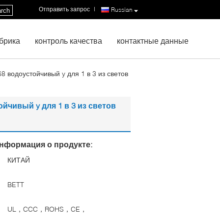
Отправить запрос
|
Russian
rch
брика
контроль качества
контактные данные
8 водоустойчивый y для 1 в 3 из светов
ойчивый y для 1 в 3 из светов
нформация о продукте:
КИТАЙ
:
BETT
UL，CCC，ROHS，CE，