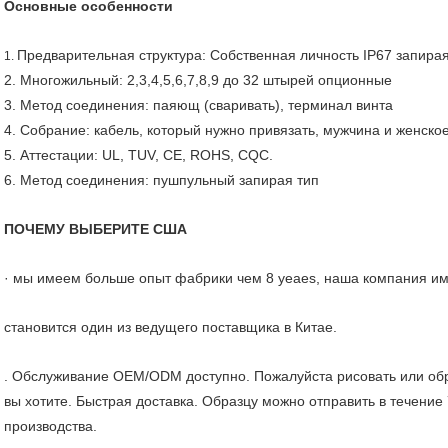
Основные особенности
Предварительная структура: Собственная личность IP67 запира
1.
2. Многожильный: 2,3,4,5,6,7,8,9 до 32 штырей опционные
3. Метод соединения: паяющ (сваривать), терминал винта
4. Собрание: кабель, который нужно привязать, мужчина и женско
5. Аттестации: UL, TUV, CE, ROHS, CQC.
6. Метод соединения: пушпульный запирая тип
ПОЧЕМУ ВЫБЕРИТЕ США
· мы имеем больше опыт фабрики чем 8 yeaes, наша компания и
становится один из ведущего поставщика в Китае.
. Обслуживание OEM/ODM доступно. Пожалуйста рисовать или обра
вы хотите. Быстрая доставка. Образцу можно отправить в течение
производства.