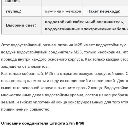
кабеля
:
глупец:
мужчина и женское
Пакет перехода
:
водостойкий кабельный соединитель
,
Высокий свет:
водоустойчивые электрические кабель
Этот водоустойчивый разъем питания M25 имеет водоустойчивую 
воздухе водоустойчивый соединитель M25, только необходима, что 
провода внутри каждого основного корпуса. Как только каждая ст
защищена от элементов.
Как только собранный, M25 на открытом воздухе водоустойчивое C
пока держащ элементы и воду из соединений и соединений. Для то
вывинтите основной корпус и вытяните врозь 2 конца. Водоустойч
множественные делая водостойким уровни, состоя из колцеобразн
sealant, и гибких уплотнений конца конструированных для того что
привинченный совместно.
Описание соединителя штифта 2Pin IP68