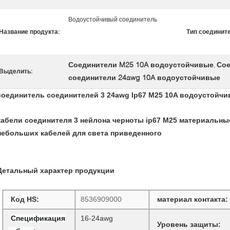
Водоустойчивый соединитель
Название продукта:
Тип соединит
Соединители M25 10A водоустойчивые
Сое
,
Выделить:
соединители 24awg 10A водоустойчивые
соединитель соединителей 3 24awg Ip67 M25 10A водоустойч
кабели соединителя 3 нейлона черноты ip67 M25 материальн
небольших кабелей для света приведенного
Детальный характер продукции
Код HS:
8536909000
материал контакта:
Спецификация
16-24awg
Уровень защиты: