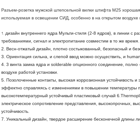
Разъем-розетка мужской штепсельной вилки штифта M25 хорошая
используемая в освещении СИД, особенно в на открытом воздухе
дизайн внутреннего ядра Мульти-стиля (2-8 ядров), в линии с
1.
требованиями, сигнал и электропитание совместим в то же время.
2. Весн-отжатый дизайн, плотно состыкованный, безопасный и бе
3. Ориентация сильна, и слепой ввод можно осуществить, и human
4. 3 винта замка ядра и solderable опционного соединение, полно
воздухе работой установки.
5. Позолоченные контакты, высокая коррозионная устойчивость и 
эффектно справляясь с изменениями в повышении температуры 
высокотемпературный устойчивый пластиковый случай 6.Thermopla
электрическое сопротивление представления, высокопрочных, вы
устойчивость.
7. Уникальный дизайн, твердое расширение бесконечной длины л