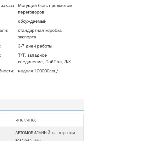
заказа:
Могущий быть предметом
переговоров
обсуждаемый
али:
стандартная коробка
экспорта
:
3-7 дней работы
:
Т/Т, западное
соединение, ПайПал, Л/К
бности:
неделя 100000сец/
ИП67/ИП68
АВТОМОБИЛЬНЫЙ, на открытом
воздухе/Inddor