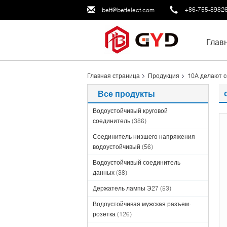
+86-755-8982
bett@bettelect.com
Глав
Главная страница
Продукция
10А делают 
Все продукты
Водоустойчивый круговой
соединитель
(386)
Соединитель низшего напряжения
водоустойчивый
(56)
Водоустойчивый соединитель
данных
(38)
Держатель лампы Э27
(53)
Водоустойчивая мужская разъем-
розетка
(126)