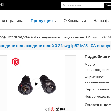
6631
Sea
ная страница
Продукция
О Компании
Наша фа
соединитель соединителей 3 24awg Ip67 M
соединители водостойким
соединитель соединителей 3 24awg Ip67 M25 10A водо
Подробная и
Место
происхождения
Фирменное
наименование:
Сертификация:
Номер модели:
Оплата и дос