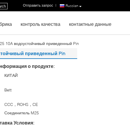
Отправить запрос
|
Russian
rch
брика
контроль качества
контактные данные
25 10A водоустойчивый приведенный Pin
устойчивый приведенный Pin
нформация о продукте:
КИТАЙ
:
Bett
CCC，ROHS，CE
Соединитель M25
тавка Условия: