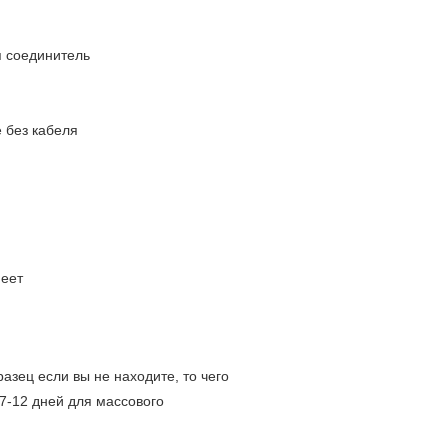
я соединитель
е без кабеля
меет
зец если вы не находите, то чего
 7-12 дней для массового