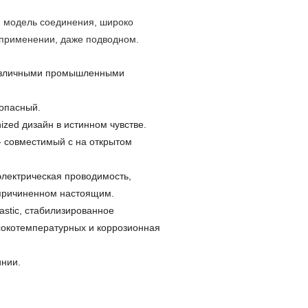
 модель соединения, широко
 применении, даже подводном.
 различными промышленными
зопасный.
ized дизайн в истинном чувстве.
 - совместимый с на открытом
электрическая проводимость,
причиненном настоящим.
stic, стабилизированное
сокотемпературных и коррозионная
инии.