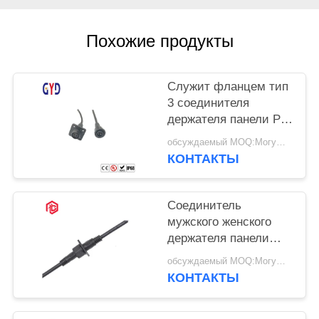
Похожие продукты
Служит фланцем тип
3 соединителя
держателя панели Pin
женщина
обсуждаемый MOQ:Могущий быть предметом переговоров
водоустойчивого
КОНТАКТЫ
мужская
Соединитель
мужского женского
держателя панели
CCC Rj45
обсуждаемый MOQ:Могущий быть предметом переговоров
водоустойчивый
КОНТАКТЫ