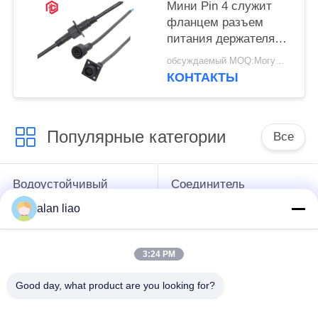
Мини Pin 4 служит
фланцем разъем
питания держателя
панели IP67 6.5mm
обсуждаемый MOQ:Могущий быть предметом переговоров
КОНТАКТЫ
Популярные категории
Все
Водоустойчивый
Соединитель
круговой
низшего напряжения
alan liao
соединитель
водоустойчивый
3:24 PM
Водоустойчивый
Держатель лампы
соединитель
Э27
Good day, what product are you looking for?
данных