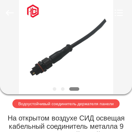
Shenzhen
Bett
Electronic
Co.,
Ltd..
All
Rights
Reserved.
ДОМ
ПРОДУКТЫ
О
НАС
ПУТЕШЕСТВИЕ
ФАБРИКИ
Водоустойчивый соединитель держателя панели
На открытом воздухе СИД освещая
ПРОВЕРКА
кабельный соединитель металла 9